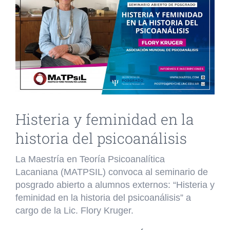
INVESTIGACIÓN Y EVENTOS
TESIS
GALERÍA DE FOTOS
NOVEDADES
Histeria y feminidad en la
CONTACTO
historia del psicoanálisis
La
Maestría en Teoría Psicoanalítica
Lacaniana
(MATPSIL) convoca al seminario de
posgrado abierto a alumnos externos: “Histeria y
feminidad en la historia del psicoanálisis” a
cargo de la Lic. Flory Kruger.