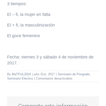
3 tiempos:
El – fi, la mujer en falta
El + fi, la masculinización
El goce femenino
Fecha:
viernes 3 y sábado 4 de noviembre de
2017.
By
MaTPsiL2024
|
julio 31st, 2017
|
Seminario de Posgrado
,
en
Seminario Electivo
|
Comentarios desactivados
Histeria
y
feminidad
en
la
historia
Comparte esta información