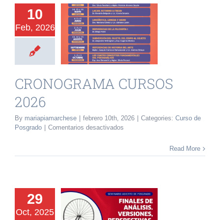
10
Feb, 2026
NOGRAMA
SOS 2026
o de Posgrado
CRONOGRAMA CURSOS
2026
By
mariapiamarchese
|
febrero 10th, 2026
|
Categories:
Curso de
en
Posgrado
|
Comentarios desactivados
CRONOGRAMA
CURSOS
Read More
2026
NALES DE
29
NÁLISIS.
Oct, 2025