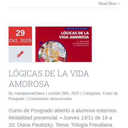
Read More
29
Oct, 2025
ICAS DE LA
A AMOROSA
o de Posgrado
LÓGICAS DE LA VIDA
AMOROSA
By
mariapiamarchese
|
octubre 29th, 2025
|
Categories:
Curso de
en
Posgrado
|
Comentarios desactivados
LÓGICAS
DE
Curso de Posgrado abierto a alumnos externos.
LA
Modalidad presencial. •⁠ ⁠Jueves 13/11 de 16 a
VIDA
20: Diana Paulozky. Tema: Trilogía Freudiana
AMOROSA