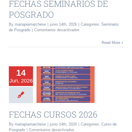
FECHAS SEMINARIOS DE
INVESTIGACIÓN Y EVENTOS
POSGRADO
By
mariapiamarchese
|
junio 14th, 2026
|
Categories:
Seminario
TESIS
en
de Posgrado
|
Comentarios desactivados
FECHAS
SEMINARIOS
GALERÍA DE FOTOS
Read More
DE
POSGRADO
NOVEDADES
14
CONTACTO
Jun, 2026
AS CURSOS
2026
o de Posgrado
FECHAS CURSOS 2026
By
mariapiamarchese
|
junio 14th, 2026
|
Categories:
Curso de
en
Posgrado
|
Comentarios desactivados