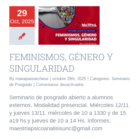
29
INISMOS,
Oct, 2025
ÉNERO Y
GULARIDAD
rio de Posgrado
FEMINISMOS, GÉNERO Y
SINGULARIDAD
By
mariapiamarchese
|
octubre 29th, 2025
|
Categories:
Seminario
en
de Posgrado
|
Comentarios desactivados
FEMINISMOS,
GÉNERO
Seminario de posgrado abierto a alumnos
Y
externos. Modalidad presencial. Miércoles 12/11
SINGULARIDAD
y jueves 13/11. miércoles de 10 a 1330 y de 15
a19 hs y jueves de 10 a 14 Hs. Informes:
maestriapsicoanalisisunc@gmail.com