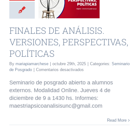
RSIONES,
PECTIVAS,
LÍTICAS
FINALES DE ANÁLISIS.
rio de Posgrado
VERSIONES, PERSPECTIVAS,
POLÍTICAS
By
mariapiamarchese
|
octubre 29th, 2025
|
Categories:
Seminario
en
de Posgrado
|
Comentarios desactivados
FINALES
DE
Seminario de posgrado abierto a alumnos
ANÁLISIS.
externos. Modalidad Online. Jueves 4 de
VERSIONES,
diciembre de 9 a 1430 hs. Informes:
PERSPECTIVAS,
POLÍTICAS
maestriapsicoanalisisunc@gmail.com
Read More