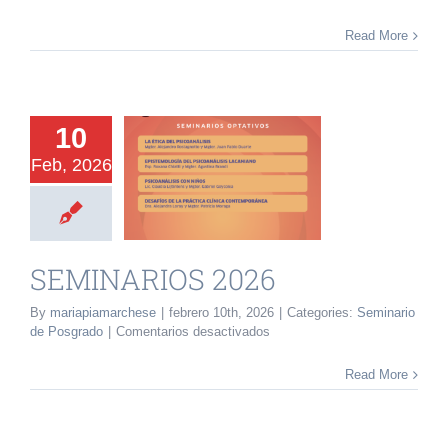
FECHAS
CURSOS
Read More
2026
10
Feb, 2026
ARIOS 2026
rio de Posgrado
SEMINARIOS 2026
By
mariapiamarchese
|
febrero 10th, 2026
|
Categories:
Seminario
en
de Posgrado
|
Comentarios desactivados
SEMINARIOS
2026
Read More