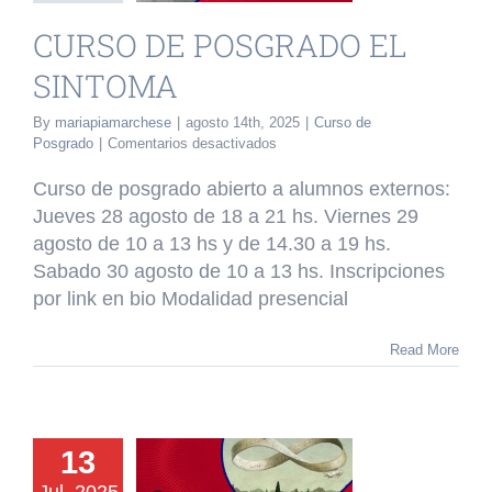
o de Posgrado
CURSO DE POSGRADO EL
SINTOMA
By
mariapiamarchese
|
agosto 14th, 2025
|
Curso de
en
Posgrado
|
Comentarios desactivados
CURSO
DE
Curso de posgrado abierto a alumnos externos:
POSGRADO
Jueves 28 agosto de 18 a 21 hs. Viernes 29
EL
agosto de 10 a 13 hs y de 14.30 a 19 hs.
SINTOMA
Sabado 30 agosto de 10 a 13 hs. Inscripciones
por link en bio Modalidad presencial
Read More
URSO DE
OSGRADO
13
IGATORIO: