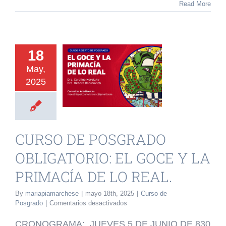
FECHAS
Read More
CURSOS
DE
POSGRADO
URSO DE
2025
18
OSGRADO
May,
GATORIO: EL
2025
CE Y LA
ACÍA DE LO
REAL.
CURSO DE POSGRADO
o de Posgrado
OBLIGATORIO: EL GOCE Y LA
PRIMACÍA DE LO REAL.
By
mariapiamarchese
|
mayo 18th, 2025
|
Curso de
en
Posgrado
|
Comentarios desactivados
CURSO
DE
CRONOGRAMA: JUEVES 5 DE JUNIO DE 830