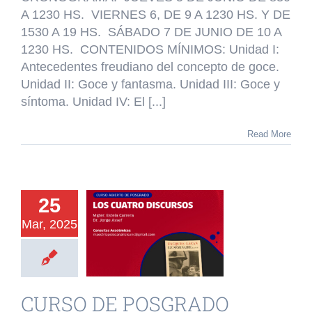
POSGRADO
A 1230 HS. VIERNES 6, DE 9 A 1230 HS. Y DE
OBLIGATORIO:
1530 A 19 HS. SÁBADO 7 DE JUNIO DE 10 A
EL
GOCE
1230 HS. CONTENIDOS MÍNIMOS: Unidad I:
Y
Antecedentes freudiano del concepto de goce.
LA
Unidad II: Goce y fantasma. Unidad III: Goce y
PRIMACÍA
síntoma. Unidad IV: El [...]
DE
LO
REAL.
Read More
URSO DE
OSGRADO
25
IERTO A
Mar, 2025
LUMNOS
ERNOS LOS
CUATRO
CURSO DE POSGRADO