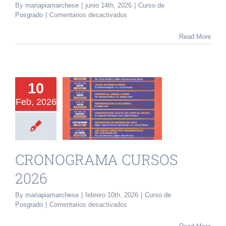
By
mariapiamarchese
|
junio 14th, 2026
|
Curso de
INVESTIGACIÓN Y EVENTOS
en
Posgrado
|
Comentarios desactivados
FECHAS
CURSOS
Read More
TESIS
2026
GALERÍA DE FOTOS
10
NOVEDADES
Feb, 2026
NOGRAMA
SOS 2026
CONTACTO
o de Posgrado
CRONOGRAMA CURSOS
2026
By
mariapiamarchese
|
febrero 10th, 2026
|
Curso de
en
Posgrado
|
Comentarios desactivados
CRONOGRAMA
CURSOS