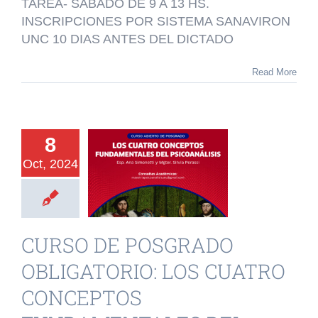
TAREA- SABADO DE 9 A 13 HS.
A
ALUMNOS
INSCRIPCIONES POR SISTEMA SANAVIRON
EXTERNOS
UNC 10 DIAS ANTES DEL DICTADO
Read More
URSO DE
OSGRADO
8
ATORIO: LOS
Oct, 2024
CUATRO
NCEPTOS
AMENTALES
CURSO DE POSGRADO
DEL
OBLIGATORIO: LOS CUATRO
OANÁLISIS
CONCEPTOS
o de Posgrado