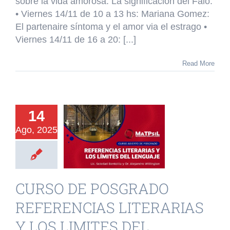
sobre la vida amorosa. La significación del Falo.
•⁠ ⁠Viernes 14/11 de 10 a 13 hs: Mariana Gomez:
El partenaire síntoma y el amor via el estrago •⁠
⁠Viernes 14/11 de 16 a 20: [...]
Read More
URSO DE
14
OSGRADO
Ago, 2025
ERENCIAS
ERARIAS Y
LIMITES DEL
CURSO DE POSGRADO
ENGUAJE
REFERENCIAS LITERARIAS
o de Posgrado
Y LOS LIMITES DEL