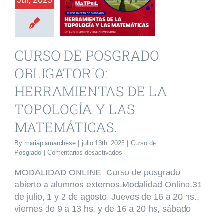
Jul, 2025
RAMIENTAS
 TOPOLOGÍA
Y LAS
CURSO DE POSGRADO
EMÁTICAS.
OBLIGATORIO:
o de Posgrado
HERRAMIENTAS DE LA
TOPOLOGÍA Y LAS
MATEMÁTICAS.
By
mariapiamarchese
|
julio 13th, 2025
|
Curso de
en
Posgrado
|
Comentarios desactivados
CURSO
DE
MODALIDAD ONLINE Curso de posgrado
POSGRADO
abierto a alumnos externos.Modalidad Online.31
OBLIGATORIO:
de julio, 1 y 2 de agosto. Jueves de 16 a 20 hs.,
HERRAMIENTAS
DE
viernes de 9 a 13 hs. y de 16 a 20 hs, sábado
LA