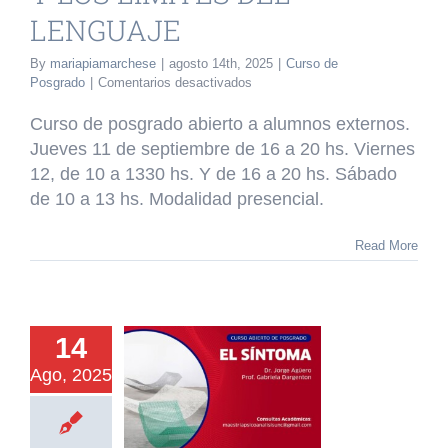
LENGUAJE
By
mariapiamarchese
|
agosto 14th, 2025
|
Curso de
en
Posgrado
|
Comentarios desactivados
CURSO
DE
Curso de posgrado abierto a alumnos externos.
POSGRADO
Jueves 11 de septiembre de 16 a 20 hs. Viernes
REFERENCIAS
12, de 10 a 1330 hs. Y de 16 a 20 hs. Sábado
LITERARIAS
Y
de 10 a 13 hs. Modalidad presencial.
LOS
LIMITES
Read More
DEL
LENGUAJE
14
URSO DE
Ago, 2025
GRADO EL
INTOMA