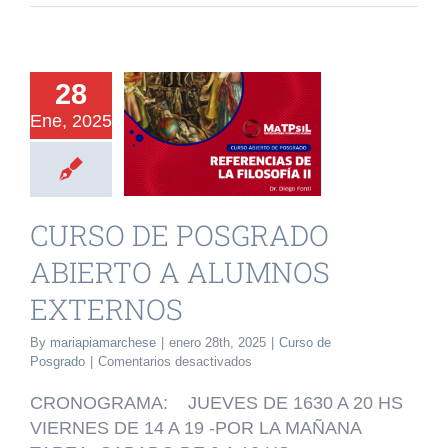
URSO DE
28
OSGRADO
Ene, 2025
IERTO A
LUMNOS
XTERNOS
CURSO DE POSGRADO
o de Posgrado
ABIERTO A ALUMNOS
EXTERNOS
By
mariapiamarchese
|
enero 28th, 2025
|
Curso de
en
Posgrado
|
Comentarios desactivados
CURSO
DE
CRONOGRAMA: JUEVES DE 1630 A 20 HS
POSGRADO
VIERNES DE 14 A 19 -POR LA MAÑANA
ABIERTO