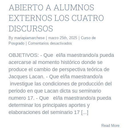
SCURSOS
ABIERTO A ALUMNOS
o de Posgrado
EXTERNOS LOS CUATRO
DISCURSOS
By
mariapiamarchese
|
marzo 25th, 2025
|
Curso de
en
Posgrado
|
Comentarios desactivados
CURSO
DE
OBJETIVOS: - Que el/la maestrando/a pueda
POSGRADO
acercarse al momento histórico donde se
ABIERTO
produce el cambio de perspectiva teórica de
A
ALUMNOS
Jacques Lacan. - Que el/la maestrando/a
EXTERNOS
investigue las condiciones de producción del
LOS
periodo en que Lacan dicta su seminario
CUATRO
numero 17. - Que el/la maestrando/a pueda
DISCURSOS
determinar los principales aportes y
elaboraciones del seminario 17 [...]
Read More