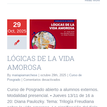
Read More
2026
29
Oct, 2025
ICAS DE LA
A AMOROSA
o de Posgrado
LÓGICAS DE LA VIDA
AMOROSA
By
mariapiamarchese
|
octubre 29th, 2025
|
Curso de
en
Posgrado
|
Comentarios desactivados
LÓGICAS
DE
Curso de Posgrado abierto a alumnos externos.
LA
Modalidad presencial. •⁠ ⁠Jueves 13/11 de 16 a
VIDA
20: Diana Paulozky. Tema: Trilogía Freudiana
AMOROSA