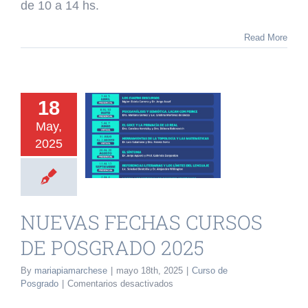
de 10 a 14 hs.
TOPOLOGÍA
Y
Read More
LAS
MATEMÁTICAS.
18
AS FECHAS
May,
2025
RSOS DE
RADO 2025
o de Posgrado
NUEVAS FECHAS CURSOS
DE POSGRADO 2025
By
mariapiamarchese
|
mayo 18th, 2025
|
Curso de
en
Posgrado
|
Comentarios desactivados
NUEVAS