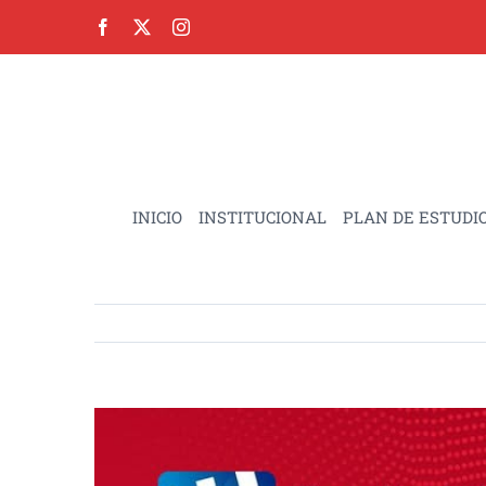
Skip
to
content
INICIO
INSTITUCIONAL
PLAN DE ESTUDI
View
Larger
Image