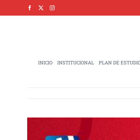
Skip
to
content
INICIO
INSTITUCIONAL
PLAN DE ESTUDI
View
Larger
Image