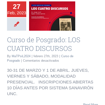
27
urso de
Feb, 2023
grado: LOS
CUATRO
SCURSOS
Curso de Posgrado: LOS
o de Posgrado
CUATRO DISCURSOS
By
MaTPsiL2024
|
febrero 27th, 2023
|
Curso de
en
Posgrado
|
Comentarios desactivados
Curso
de
30-31 DE MARZO Y 1 DE ABRIL. JUEVES,
Posgrado:
VIERNES Y SÁBADO, MODALIDAD
LOS
PRESENCIAL. INSCRIPCIONES ABIERTAS
CUATRO
DISCURSOS
10 DÍAS ANTES POR SISTEMA SANAVIRÓN
UNC.
Read More