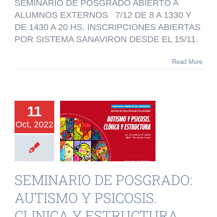
DE
SEMINARIO DE POSGRADO ABIERTO A
POSGRADO:
ALUMNOS EXTERNOS 7/12 DE 8 A 1330 Y
EPISTEMOLOGIA
DE 1430 A 20 HS. INSCRIPCIONES ABIERTAS
DEL
PSICOANALISIS
POR SISTEMA SANAVIRON DESDE EL 15/11.
LACANIANO
Read More
INARIO DE
11
SGRADO:
Oct, 2022
TISMO Y
SICOSIS.
LINICA Y
SEMINARIO DE POSGRADO:
TRUCTURA
AUTISMO Y PSICOSIS.
rio de Posgrado
CLINICA Y ESTRUCTURA