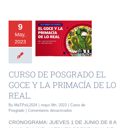
INVESTIGACIÓN Y EVENTOS
URSO DE
TESIS
9
GRADO EL
May,
GALERÍA DE FOTOS
2023
CE Y LA
ACÍA DE LO
NOVEDADES
REAL.
CURSO DE POSGRADO EL
o de Posgrado
CONTACTO
GOCE Y LA PRIMACÍA DE LO
REAL.
By
MaTPsiL2024
|
mayo 9th, 2023
|
Curso de
en
Posgrado
|
Comentarios desactivados
CURSO
DE
CRONOGRAMA: JUEVES 1 DE JUNIO DE 8 A
POSGRADO