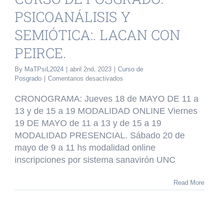
PEIRCE.
PSICOANÁLISIS Y
o de Posgrado
SEMIÓTICA:. LACAN CON
PEIRCE.
By
MaTPsiL2024
|
abril 2nd, 2023
|
Curso de
en
Posgrado
|
Comentarios desactivados
CURSO
DE
CRONOGRAMA: Jueves 18 de MAYO DE 11 a
POSGRADO:
13 y de 15 a 19 MODALIDAD ONLINE Viernes
PSICOANÁLISIS
19 DE MAYO de 11 a 13 y de 15 a 19
Y
SEMIÓTICA:.
MODALIDAD PRESENCIAL. Sábado 20 de
LACAN
mayo de 9 a 11 hs modalidad online
CON
inscripciones por sistema sanavirón UNC
PEIRCE.
Read More