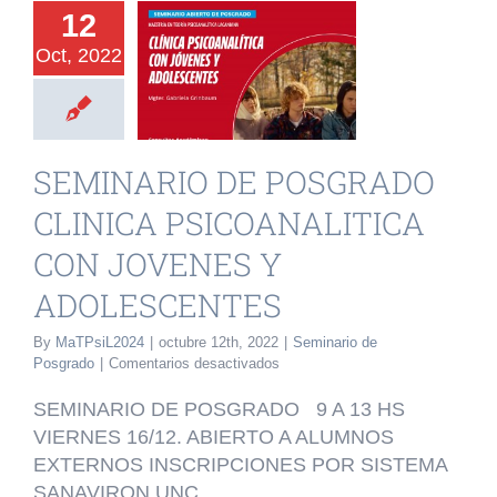
12
OSGRADO
Oct, 2022
CLINICA
OANALITICA
JOVENES Y
SEMINARIO DE POSGRADO
LESCENTES
CLINICA PSICOANALITICA
rio de Posgrado
CON JOVENES Y
ADOLESCENTES
By
MaTPsiL2024
|
octubre 12th, 2022
|
Seminario de
en
Posgrado
|
Comentarios desactivados
SEMINARIO
DE
SEMINARIO DE POSGRADO 9 A 13 HS
POSGRADO
VIERNES 16/12. ABIERTO A ALUMNOS
CLINICA
EXTERNOS INSCRIPCIONES POR SISTEMA
PSICOANALITICA
CON
SANAVIRON UNC