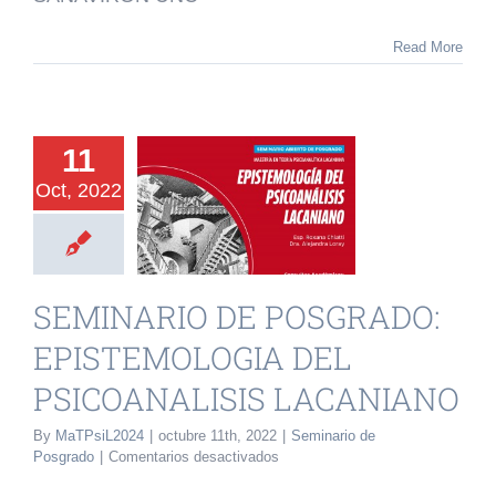
JOVENES
Y
Read More
ADOLESCENTES
INARIO DE
11
SGRADO:
Oct, 2022
TEMOLOGIA
DEL
OANALISIS
SEMINARIO DE POSGRADO:
CANIANO
EPISTEMOLOGIA DEL
rio de Posgrado
PSICOANALISIS LACANIANO
By
MaTPsiL2024
|
octubre 11th, 2022
|
Seminario de
en
Posgrado
|
Comentarios desactivados
SEMINARIO