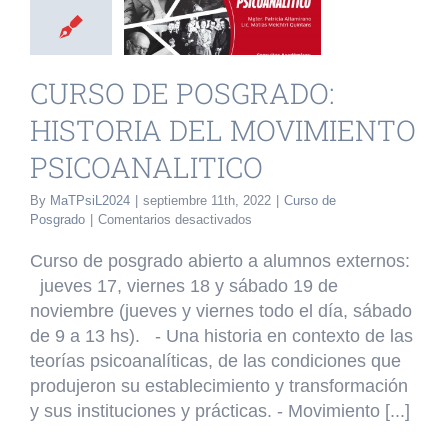
TORIA DEL
VIMIENTO
OANALITICO
CURSO DE POSGRADO:
o de Posgrado
HISTORIA DEL MOVIMIENTO
PSICOANALITICO
By
MaTPsiL2024
|
septiembre 11th, 2022
|
Curso de
en
Posgrado
|
Comentarios desactivados
CURSO
DE
Curso de posgrado abierto a alumnos externos:
POSGRADO:
jueves 17, viernes 18 y sábado 19 de
HISTORIA
noviembre (jueves y viernes todo el día, sábado
DEL
MOVIMIENTO
de 9 a 13 hs). - Una historia en contexto de las
PSICOANALITICO
teorías psicoanalíticas, de las condiciones que
produjeron su establecimiento y transformación
y sus instituciones y prácticas. - Movimiento [...]