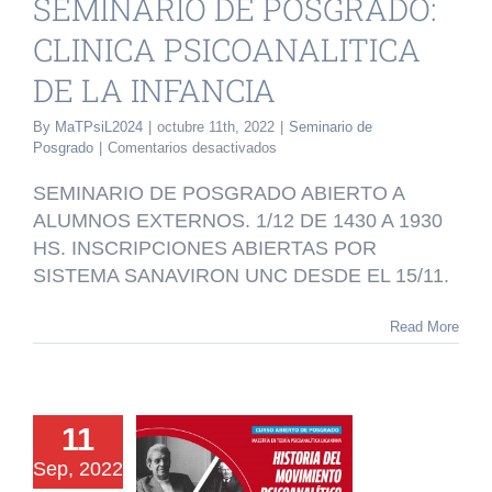
SEMINARIO DE POSGRADO:
rio de Posgrado
CLINICA PSICOANALITICA
DE LA INFANCIA
By
MaTPsiL2024
|
octubre 11th, 2022
|
Seminario de
en
Posgrado
|
Comentarios desactivados
SEMINARIO
DE
SEMINARIO DE POSGRADO ABIERTO A
POSGRADO:
ALUMNOS EXTERNOS. 1/12 DE 1430 A 1930
CLINICA
HS. INSCRIPCIONES ABIERTAS POR
PSICOANALITICA
DE
SISTEMA SANAVIRON UNC DESDE EL 15/11.
LA
INFANCIA
Read More
URSO DE
11
SGRADO:
Sep, 2022