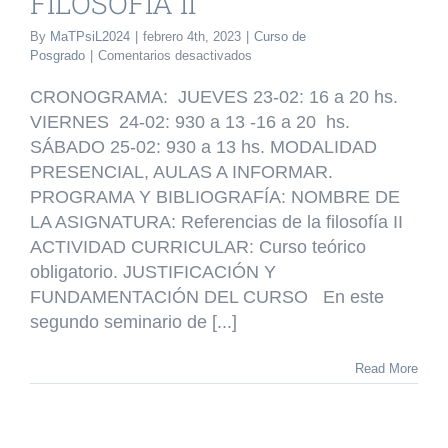
FILOSOFÍA II
By
MaTPsiL2024
|
febrero 4th, 2023
|
Curso de
en
Posgrado
|
Comentarios desactivados
CURSO
DE
CRONOGRAMA: JUEVES 23-02: 16 a 20 hs.
POSGRADO:
VIERNES 24-02: 930 a 13 -16 a 20 hs.
REFERENCIAS
SÁBADO 25-02: 930 a 13 hs. MODALIDAD
DE
LA
PRESENCIAL, AULAS A INFORMAR.
FILOSOFÍA
PROGRAMA Y BIBLIOGRAFÍA: NOMBRE DE
II
LA ASIGNATURA: Referencias de la filosofía II
ACTIVIDAD CURRICULAR: Curso teórico
obligatorio. JUSTIFICACIÓN Y
FUNDAMENTACIÓN DEL CURSO En este
segundo seminario de [...]
Read More
INARIO DE