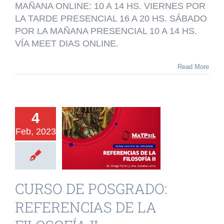
MAÑANA ONLINE: 10 A 14 HS. VIERNES POR
DEL
FANTASMA
LA TARDE PRESENCIAL 16 A 20 HS. SÁBADO
Y
POR LA MAÑANA PRESENCIAL 10 A 14 HS.
ACTO
VÍA MEET DIAS ONLINE.
ANALÍTICO
Read More
4
URSO DE
Feb, 2023
SGRADO:
RENCIAS DE
ILOSOFÍA II
CURSO DE POSGRADO:
o de Posgrado
REFERENCIAS DE LA