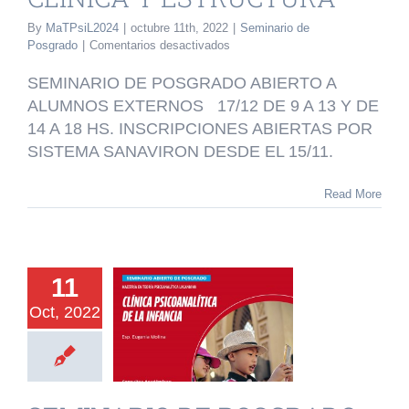
By
MaTPsiL2024
|
octubre 11th, 2022
|
Seminario de
en
Posgrado
|
Comentarios desactivados
SEMINARIO
DE
SEMINARIO DE POSGRADO ABIERTO A
POSGRADO:
ALUMNOS EXTERNOS 17/12 DE 9 A 13 Y DE
AUTISMO
14 A 18 HS. INSCRIPCIONES ABIERTAS POR
Y
PSICOSIS.
SISTEMA SANAVIRON DESDE EL 15/11.
CLINICA
Y
Read More
ESTRUCTURA
INARIO DE
11
SGRADO:
Oct, 2022
CLINICA
OANALITICA
A INFANCIA