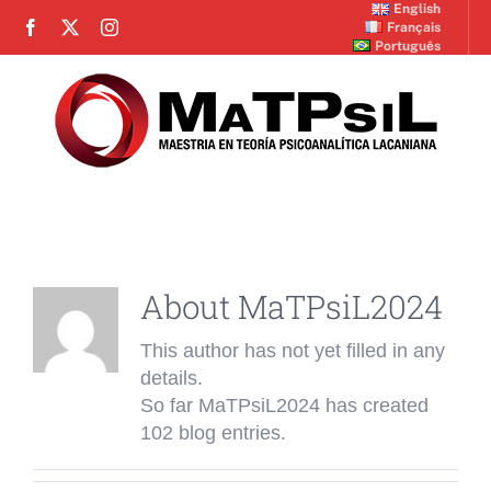
Skip
English
Français
to
Português
content
Toggle
Navigation
INICIO
About
MaTPsiL2024
INSTITUCIONAL
This author has not yet filled in any
details.
PLAN DE ESTUDIOS
So far MaTPsiL2024 has created
102 blog entries.
CRONOGRAMA