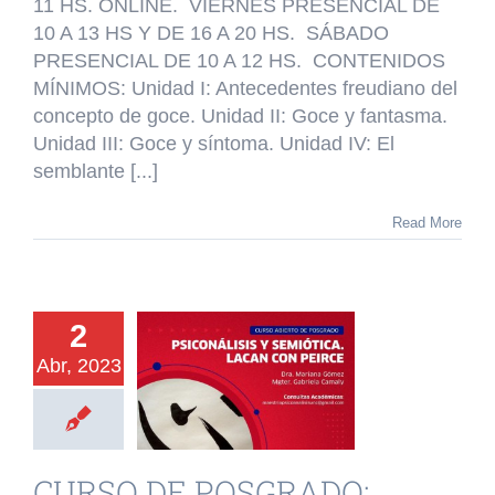
11 HS. ONLINE. VIERNES PRESENCIAL DE
EL
10 A 13 HS Y DE 16 A 20 HS. SÁBADO
GOCE
Y
PRESENCIAL DE 10 A 12 HS. CONTENIDOS
LA
MÍNIMOS: Unidad I: Antecedentes freudiano del
PRIMACÍA
concepto de goce. Unidad II: Goce y fantasma.
DE
Unidad III: Goce y síntoma. Unidad IV: El
LO
REAL.
semblante [...]
Read More
URSO DE
2
SGRADO:
Abr, 2023
OANÁLISIS Y
MIÓTICA:.
CAN CON
CURSO DE POSGRADO: