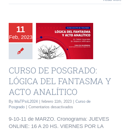
URSO DE
11
SGRADO:
Feb, 2023
GICA DEL
NTASMA Y
 ANALÍTICO
CURSO DE POSGRADO:
o de Posgrado
LÓGICA DEL FANTASMA Y
ACTO ANALÍTICO
By
MaTPsiL2024
|
febrero 11th, 2023
|
Curso de
en
Posgrado
|
Comentarios desactivados
CURSO
DE
9-10-11 de MARZO. Cronograma: JUEVES
POSGRADO:
ONLINE: 16 A 20 HS. VIERNES POR LA
LÓGICA