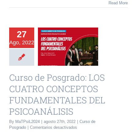
Read More
urso de
grado: LOS
27
CUATRO
Ago, 2022
NCEPTOS
AMENTALES
DEL
Curso de Posgrado: LOS
OANÁLISIS
CUATRO CONCEPTOS
o de Posgrado
FUNDAMENTALES DEL
PSICOANÁLISIS
By
MaTPsiL2024
|
agosto 27th, 2022
|
Curso de
en
Posgrado
|
Comentarios desactivados
Curso