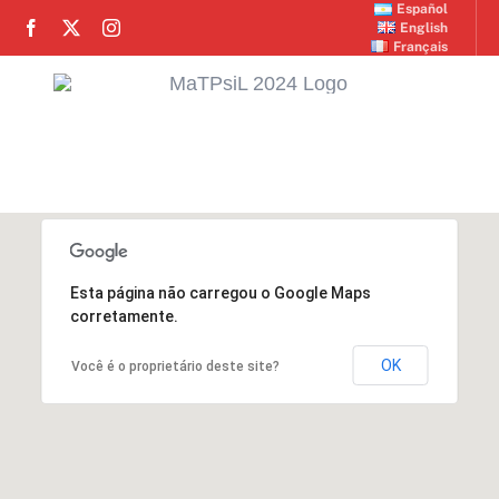
Skip
Español
English
to
Français
content
Toggle
Navigation
INICIO
INSTITUCIONAL
Esta página não carregou o Google Maps
corretamente.
PLANO DE ESTUDO
OK
Você é o proprietário deste site?
PESQUISA E EVENTOS
GALERIA DE FOTOS