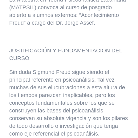
(MATPSIL) convoca al curso de posgrado
INVESTIGACIÓN Y EVENTOS
abierto a alumnos externos: “Acontecimiento
Freud” a cargo del Dr. Jorge Assef.
TESIS
GALERÍA DE FOTOS
JUSTIFICACIÓN Y FUNDAMENTACION DEL
CURSO
NOVEDADES
Sin duda Sigmund Freud sigue siendo el
CONTACTO
principal referente en psicoanálisis. Tal vez
muchas de sus elucubraciones a esta altura de
los tiempos parezcan inaplicables, pero los
conceptos fundamentales sobre los que se
construyen las bases del psicoanálisis
conservan su absoluta vigencia y son los pilares
de todo desarrollo o investigación que tenga
como eje referencial el psicoanálisis.