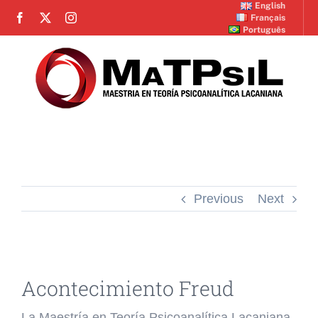
Skip
English
Français
to
Português
content
Toggle
Navigation
INICIO
Previous
Next
INSTITUCIONAL
PLAN DE ESTUDIOS
View
Larger
Acontecimiento Freud
Image
CRONOGRAMA
La
Maestría en Teoría Psicoanalítica Lacaniana