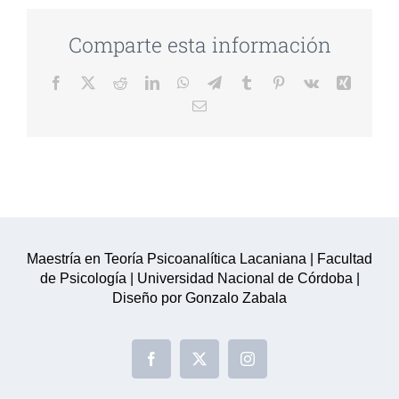
Comparte esta información
Facebook
Twitter
Reddit
LinkedIn
WhatsApp
Telegram
Tumblr
Pinterest
Vk
Xing
Email
Maestría en Teoría Psicoanalítica Lacaniana | Facultad
de Psicología | Universidad Nacional de Córdoba |
Diseño por Gonzalo Zabala
Facebook
Twitter
Instagram