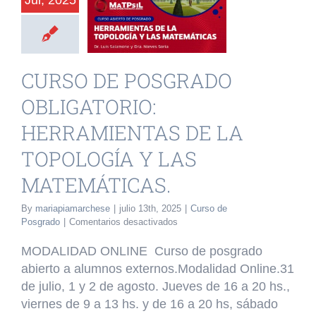
Jul, 2025
RAMIENTAS
 TOPOLOGÍA
Y LAS
CURSO DE POSGRADO
EMÁTICAS.
OBLIGATORIO:
o de Posgrado
HERRAMIENTAS DE LA
TOPOLOGÍA Y LAS
MATEMÁTICAS.
By
mariapiamarchese
|
julio 13th, 2025
|
Curso de
en
Posgrado
|
Comentarios desactivados
CURSO
DE
MODALIDAD ONLINE Curso de posgrado
POSGRADO
abierto a alumnos externos.Modalidad Online.31
OBLIGATORIO:
de julio, 1 y 2 de agosto. Jueves de 16 a 20 hs.,
HERRAMIENTAS
DE
viernes de 9 a 13 hs. y de 16 a 20 hs, sábado
LA