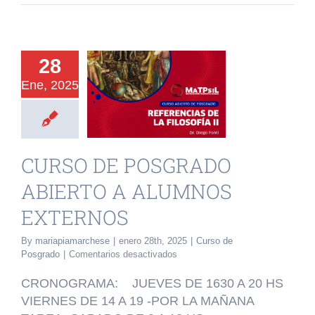
URSO DE
28
OSGRADO
Ene, 2025
IERTO A
LUMNOS
XTERNOS
CURSO DE POSGRADO
o de Posgrado
ABIERTO A ALUMNOS
EXTERNOS
By
mariapiamarchese
|
enero 28th, 2025
|
Curso de
en
Posgrado
|
Comentarios desactivados
CURSO
DE
CRONOGRAMA: JUEVES DE 1630 A 20 HS
POSGRADO
VIERNES DE 14 A 19 -POR LA MAÑANA
ABIERTO