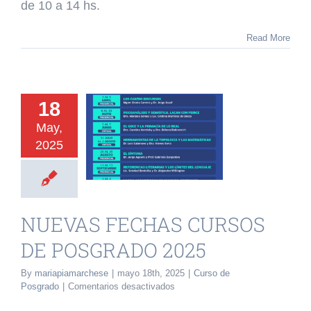
de 10 a 14 hs.
TOPOLOGÍA
Y
Read More
LAS
MATEMÁTICAS.
18
AS FECHAS
May,
2025
RSOS DE
RADO 2025
o de Posgrado
NUEVAS FECHAS CURSOS
DE POSGRADO 2025
By
mariapiamarchese
|
mayo 18th, 2025
|
Curso de
en
Posgrado
|
Comentarios desactivados
NUEVAS