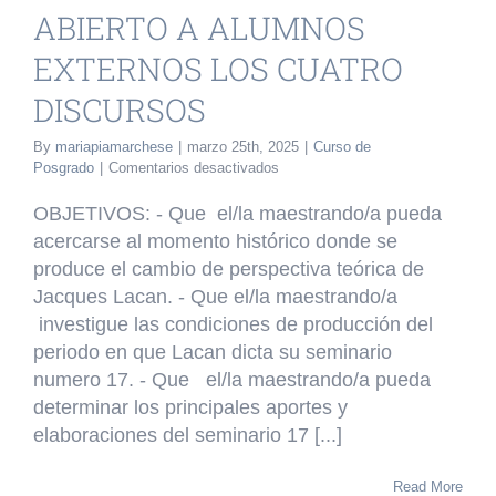
SCURSOS
ABIERTO A ALUMNOS
o de Posgrado
EXTERNOS LOS CUATRO
DISCURSOS
By
mariapiamarchese
|
marzo 25th, 2025
|
Curso de
en
Posgrado
|
Comentarios desactivados
CURSO
DE
OBJETIVOS: - Que el/la maestrando/a pueda
POSGRADO
acercarse al momento histórico donde se
ABIERTO
produce el cambio de perspectiva teórica de
A
ALUMNOS
Jacques Lacan. - Que el/la maestrando/a
EXTERNOS
investigue las condiciones de producción del
LOS
periodo en que Lacan dicta su seminario
CUATRO
numero 17. - Que el/la maestrando/a pueda
DISCURSOS
determinar los principales aportes y
elaboraciones del seminario 17 [...]
Read More