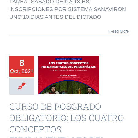
TAREA- SABADO DE 9 A 13 HS.
A
ALUMNOS
INSCRIPCIONES POR SISTEMA SANAVIRON
EXTERNOS
UNC 10 DIAS ANTES DEL DICTADO
Read More
URSO DE
OSGRADO
8
ATORIO: LOS
Oct, 2024
CUATRO
NCEPTOS
AMENTALES
CURSO DE POSGRADO
DEL
OBLIGATORIO: LOS CUATRO
OANÁLISIS
CONCEPTOS
o de Posgrado