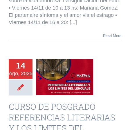
sobre la vida amorosa. La significación del Falo.
•⁠ ⁠Viernes 14/11 de 10 a 13 hs: Mariana Gomez:
El partenaire síntoma y el amor via el estrago •⁠
⁠Viernes 14/11 de 16 a 20: [...]
Read More
URSO DE
14
OSGRADO
Ago, 2025
ERENCIAS
ERARIAS Y
LIMITES DEL
CURSO DE POSGRADO
ENGUAJE
REFERENCIAS LITERARIAS
o de Posgrado
Y LOS LIMITES DEL