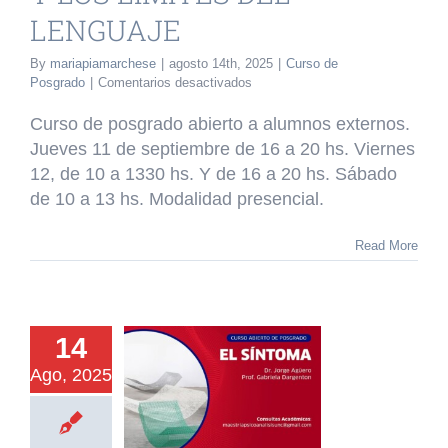
LENGUAJE
By
mariapiamarchese
|
agosto 14th, 2025
|
Curso de
en
Posgrado
|
Comentarios desactivados
CURSO
DE
Curso de posgrado abierto a alumnos externos.
POSGRADO
Jueves 11 de septiembre de 16 a 20 hs. Viernes
REFERENCIAS
12, de 10 a 1330 hs. Y de 16 a 20 hs. Sábado
LITERARIAS
Y
de 10 a 13 hs. Modalidad presencial.
LOS
LIMITES
Read More
DEL
LENGUAJE
14
URSO DE
Ago, 2025
GRADO EL
INTOMA