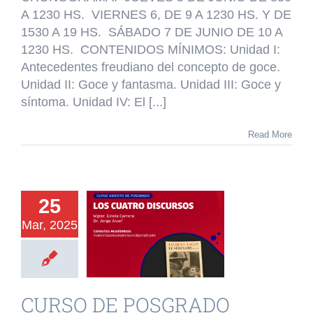
POSGRADO
A 1230 HS. VIERNES 6, DE 9 A 1230 HS. Y DE
OBLIGATORIO:
1530 A 19 HS. SÁBADO 7 DE JUNIO DE 10 A
EL
GOCE
1230 HS. CONTENIDOS MÍNIMOS: Unidad I:
Y
Antecedentes freudiano del concepto de goce.
LA
Unidad II: Goce y fantasma. Unidad III: Goce y
PRIMACÍA
síntoma. Unidad IV: El [...]
DE
LO
REAL.
Read More
URSO DE
OSGRADO
25
IERTO A
Mar, 2025
LUMNOS
ERNOS LOS
CUATRO
CURSO DE POSGRADO