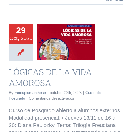
Read More
2026
29
Oct, 2025
ICAS DE LA
A AMOROSA
o de Posgrado
LÓGICAS DE LA VIDA
AMOROSA
By
mariapiamarchese
|
octubre 29th, 2025
|
Curso de
en
Posgrado
|
Comentarios desactivados
LÓGICAS
DE
Curso de Posgrado abierto a alumnos externos.
LA
Modalidad presencial. •⁠ ⁠Jueves 13/11 de 16 a
VIDA
20: Diana Paulozky. Tema: Trilogía Freudiana
AMOROSA