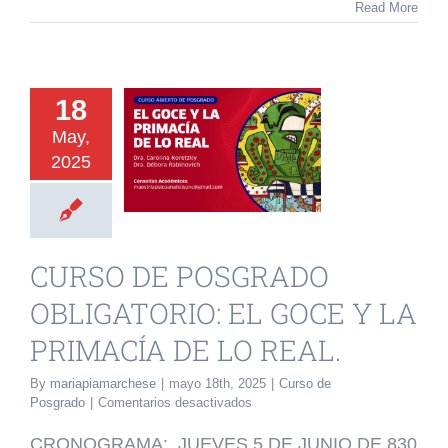
FECHAS
Read More
CURSOS
DE
POSGRADO
URSO DE
2025
18
OSGRADO
May,
GATORIO: EL
2025
CE Y LA
ACÍA DE LO
REAL.
CURSO DE POSGRADO
o de Posgrado
OBLIGATORIO: EL GOCE Y LA
PRIMACÍA DE LO REAL.
By
mariapiamarchese
|
mayo 18th, 2025
|
Curso de
en
Posgrado
|
Comentarios desactivados
CURSO
DE
CRONOGRAMA: JUEVES 5 DE JUNIO DE 830