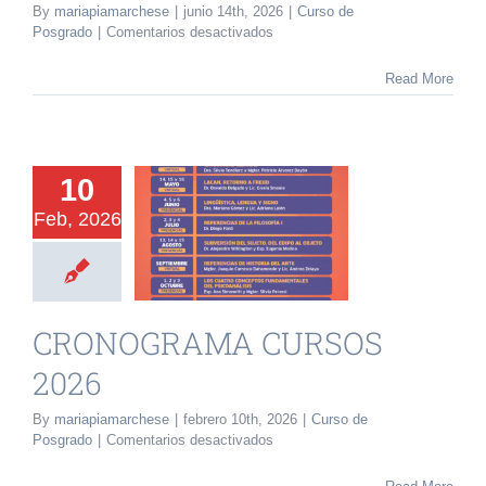
By
mariapiamarchese
|
junio 14th, 2026
|
Curso de
INVESTIGACIÓN Y EVENTOS
en
Posgrado
|
Comentarios desactivados
FECHAS
CURSOS
Read More
TESIS
2026
GALERÍA DE FOTOS
10
NOVEDADES
Feb, 2026
NOGRAMA
SOS 2026
CONTACTO
o de Posgrado
CRONOGRAMA CURSOS
2026
By
mariapiamarchese
|
febrero 10th, 2026
|
Curso de
en
Posgrado
|
Comentarios desactivados
CRONOGRAMA
CURSOS