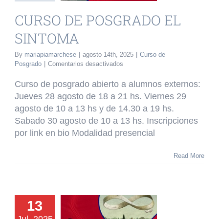
o de Posgrado
CURSO DE POSGRADO EL
SINTOMA
By
mariapiamarchese
|
agosto 14th, 2025
|
Curso de
en
Posgrado
|
Comentarios desactivados
CURSO
DE
Curso de posgrado abierto a alumnos externos:
POSGRADO
Jueves 28 agosto de 18 a 21 hs. Viernes 29
EL
agosto de 10 a 13 hs y de 14.30 a 19 hs.
SINTOMA
Sabado 30 agosto de 10 a 13 hs. Inscripciones
por link en bio Modalidad presencial
Read More
URSO DE
OSGRADO
13
IGATORIO: