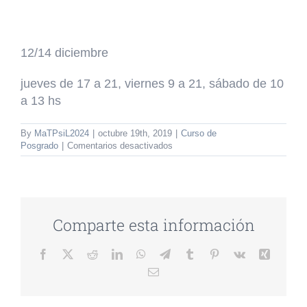
12/14 diciembre
jueves de 17 a 21, viernes 9 a 21, sábado de 10
a 13 hs
By
MaTPsiL2024
|
octubre 19th, 2019
|
Curso de
en
Posgrado
|
Comentarios desactivados
CURSO
DE
POSGRADO:
Comparte esta información
Facebook
Twitter
Reddit
LinkedIn
WhatsApp
Telegram
Tumblr
Pinterest
Vk
Xing
Email