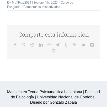
By
MaTPsiL2024
|
febrero 4th, 2023
|
Curso de
en
Posgrado
|
Comentarios desactivados
CURSO
DE
POSGRADO:
REFERENCIAS
DE
LA
Comparte esta información
FILOSOFÍA
II
Facebook
Twitter
Reddit
LinkedIn
WhatsApp
Telegram
Tumblr
Pinterest
Vk
Xing
Email
Maestría en Teoría Psicoanalítica Lacaniana | Facultad
de Psicología | Universidad Nacional de Córdoba |
Diseño por Gonzalo Zabala