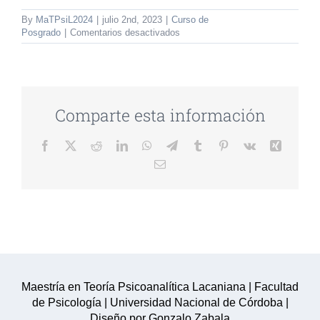
By
MaTPsiL2024
|
julio 2nd, 2023
|
Curso de
en
Posgrado
|
Comentarios desactivados
CURSO
DE
POSGRADO
OBLIGATORIO:
HERRAMIENTAS
DE
Comparte esta información
LA
TOPOLOGÍA
Facebook
Twitter
Reddit
LinkedIn
WhatsApp
Telegram
Tumblr
Pinterest
Vk
Xing
Y
LAS
Email
MATEMÁTICAS.
Maestría en Teoría Psicoanalítica Lacaniana | Facultad
de Psicología | Universidad Nacional de Córdoba |
Diseño por Gonzalo Zabala