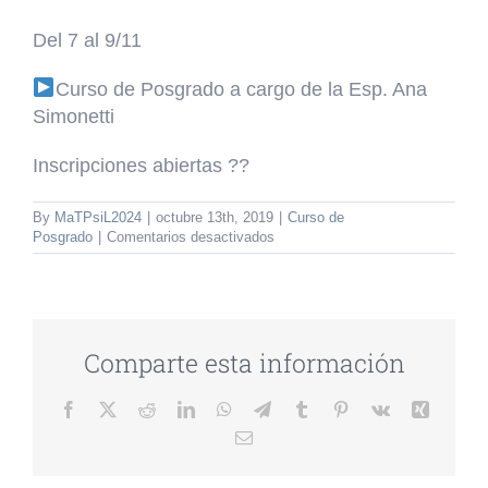
Del 7 al 9/11
Curso de Posgrado a cargo de la Esp. Ana
Simonetti
Inscripciones abiertas
?
?
By
MaTPsiL2024
|
octubre 13th, 2019
|
Curso de
en
Posgrado
|
Comentarios desactivados
Curso
de
Posgrado
“Los
cuatro
conceptos
Comparte esta información
fundamentales
del
Facebook
Twitter
Reddit
LinkedIn
WhatsApp
Telegram
Tumblr
Pinterest
Vk
Xing
psicoanálisis”.
Email