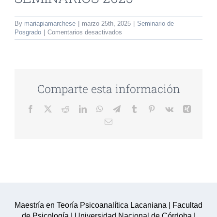
By
mariapiamarchese
|
marzo 25th, 2025
|
Seminario de
en
Posgrado
|
Comentarios desactivados
SEMINARIOS
2025
Comparte esta información
Facebook
Twitter
Reddit
LinkedIn
WhatsApp
Telegram
Tumblr
Pinterest
Vk
Xing
Email
Maestría en Teoría Psicoanalítica Lacaniana | Facultad
de Psicología | Universidad Nacional de Córdoba |