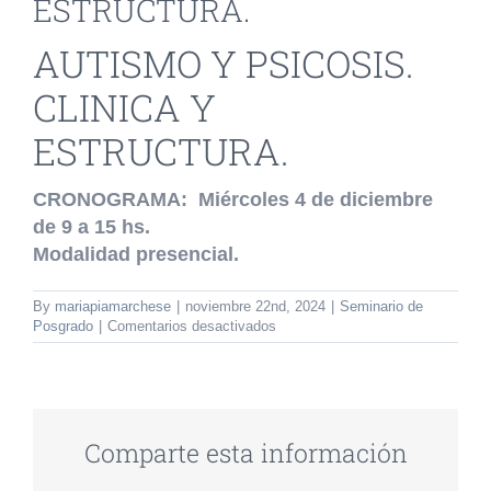
ESTRUCTURA.
AUTISMO Y PSICOSIS.
CLINICA Y
ESTRUCTURA.
CRONOGRAMA: Miércoles 4 de diciembre
de 9 a 15 hs.
Modalidad presencial.
By
mariapiamarchese
|
noviembre 22nd, 2024
|
Seminario de
en
Posgrado
|
Comentarios desactivados
SEMINARIO
DE
POSGRADO:AUTISMO
Y
PSICOSIS.
CLINICA
Comparte esta información
Y
ESTRUCTURA.