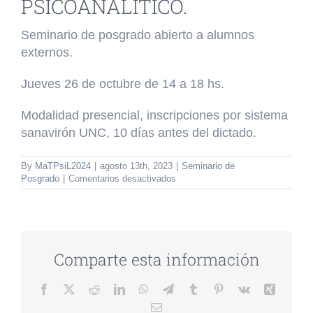
PSICOANALÍTICO.
Seminario de posgrado abierto a alumnos
externos.
Jueves 26 de octubre de 14 a 18 hs.
Modalidad presencial, inscripciones por sistema
sanavirón UNC, 10 días antes del dictado.
By
MaTPsiL2024
|
agosto 13th, 2023
|
Seminario de
en
Posgrado
|
Comentarios desactivados
SEMINARIO
DE
POSGRADO:
DISCURSO
CAPITALISTA,
BIOPOLÍTICA
Comparte esta información
Y
DISCURSO
Facebook
Twitter
Reddit
LinkedIn
WhatsApp
Telegram
Tumblr
Pinterest
Vk
Xing
PSICOANALÍTICO.
Email