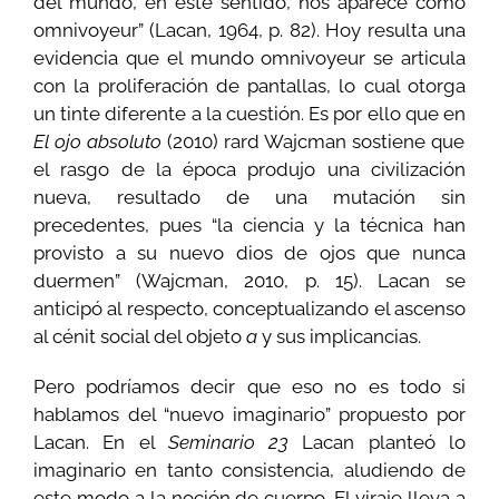
del mundo, en este sentido, nos aparece como
omnivoyeur” (Lacan, 1964, p. 82). Hoy resulta una
evidencia que el mundo omnivoyeur se articula
con la proliferación de pantallas, lo cual otorga
un tinte diferente a la cuestión. Es por ello que en
El ojo absoluto
(2010) rard Wajcman sostiene que
el rasgo de la época produjo una civilización
nueva, resultado de una mutación sin
precedentes, pues “la ciencia y la técnica han
provisto a su nuevo dios de ojos que nunca
duermen” (Wajcman, 2010, p. 15). Lacan se
anticipó al respecto, conceptualizando el ascenso
al cénit social del objeto
a
y sus implicancias.
Pero podríamos decir que eso no es todo si
hablamos del “nuevo imaginario” propuesto por
Lacan. En el
Seminario 23
Lacan planteó lo
imaginario en tanto consistencia, aludiendo de
este modo a la noción de cuerpo. El viraje lleva a