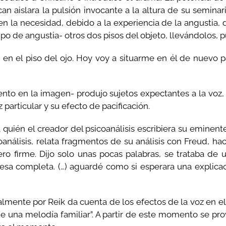
an aislara la pulsión invocante a la altura de su seminar
la necesidad, debido a la experiencia de la angustia, de 
ipo de angustia- otros dos pisos del objeto, llevándolos, p
n el piso del ojo. Hoy voy a situarme en él de nuevo pa
acento en la imagen- produjo sujetos expectantes a la vo
particular y su efecto de pacificación.
quién el creador del psicoanálisis escribiera su eminente 
análisis, relata fragmentos de su análisis con Freud, hacia
ero firme. Dijo solo unas pocas palabras, se trataba de
sa completa. (…) aguardé como si esperara una explicació
mente por Reik da cuenta de los efectos de la voz en el 
de una melodía familiar”. A partir de este momento se pro