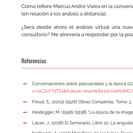
Como refiere Marcus André Vieira en la convers
(en relación a los análisis a distancia).
¿Será desde ahora el análisis virtual una n
consultorio? Me atrevería a responder por la posi
Referencias
Conversaciones sobre psicoanálisis y la época (
v=rbCZeYTdTEs&feature=share&fbclid=IwAR2MC7
Freud, S., (2003) [1926] Obras Completas, Tomo 3,
Heidegger, M. (1996) [1938] “La época de la imag
Lacan, J., (2018) El Seminario, Libro 10. La angusti