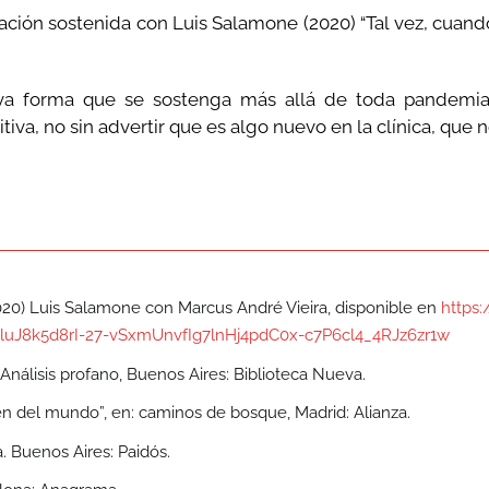
ación sostenida con Luis Salamone (2020) “Tal vez, cuand
ueva forma que se sostenga más allá de toda pandemia
tiva, no sin advertir que es algo nuevo en la clínica, que n
2020) Luis Salamone con Marcus André Vieira, disponible en
https
luJ8k5d8rI-27-vSxmUnvfIg7lnHj4pdC0x-c7P6cl4_4RJz6zr1w
 Análisis profano, Buenos Aires: Biblioteca Nueva.
en del mundo”, en: caminos de bosque, Madrid: Alianza.
a. Buenos Aires: Paidós.