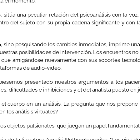
ta el momento.
o, sitúa una peculiar relación del psicoanálisis con la voz
ro del sujeto con su propia cadena significante y con la 
ía, sino pesquisando los cambios inmediatos, imprime una
stras posibilidades de intervención. Los encuentros no so
tas que amigándose nuevamente con sus soportes tecno
ataformas de audio-video.
iésemos presentado nuestros argumentos a los paciente
nes, dificultades e inhibiciones y el del analista puesto en 
n el cuerpo en un análisis. La pregunta que nos propone
en los análisis virtuales?
os objetos pulsionales, que juegan un papel fundamental en
a de la literatura. Amelié Nothomb escribe: “Los ojos d