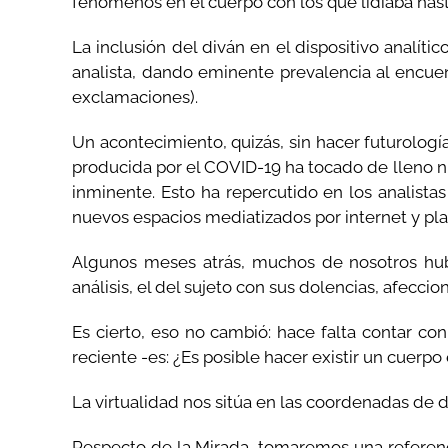
fenómenos en el cuerpo con los que lidiaba has
La inclusión del diván en el dispositivo analític
analista, dando eminente prevalencia al encuent
exclamaciones).
Un acontecimiento, quizás, sin hacer futurolog
producida por el COVID-19 ha tocado de lleno nue
inminente. Esto ha repercutido en los analis
nuevos espacios mediatizados por internet y pl
Algunos meses atrás, muchos de nosotros hub
análisis, el del sujeto con sus dolencias, afeccio
Es cierto, eso no cambió: hace falta contar co
reciente -es: ¿Es posible hacer existir un cuerpo 
La virtualidad nos sitúa en las coordenadas de d
Respecto de la Mirada, tomaremos una referenci